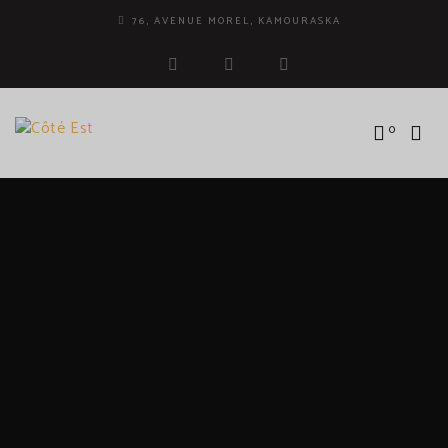
76, AVENUE MOREL, KAMOURASKA
facebook
instagram
tripadvisor
0