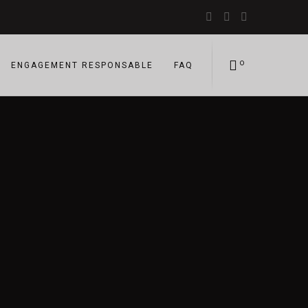
facebook
instagram
tripadvisor
0
ENGAGEMENT RESPONSABLE
FAQ