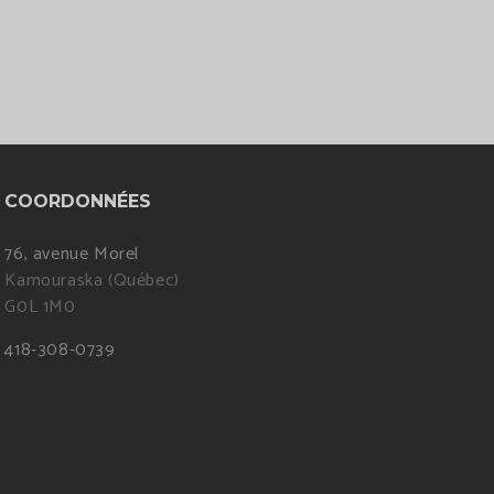
COORDONNÉES
76, avenue Morel
Kamouraska (Québec)
G0L 1M0
418-308-0739