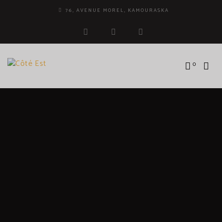
76, AVENUE MOREL, KAMOURASKA
facebook
instagram
tripadvisor
0
MARIE-KIM LEFRANÇOIS