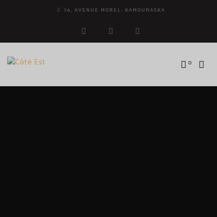
76, AVENUE MOREL, KAMOURASKA
facebook
instagram
tripadvisor
0
MARIE-KIM LEFRANÇOIS