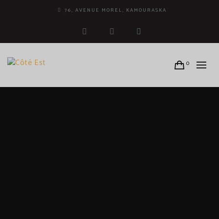
76, AVENUE MOREL, KAMOURASKA
facebook
instagram
tripadvisor
0
MARIE-KIM LEFRANÇOIS