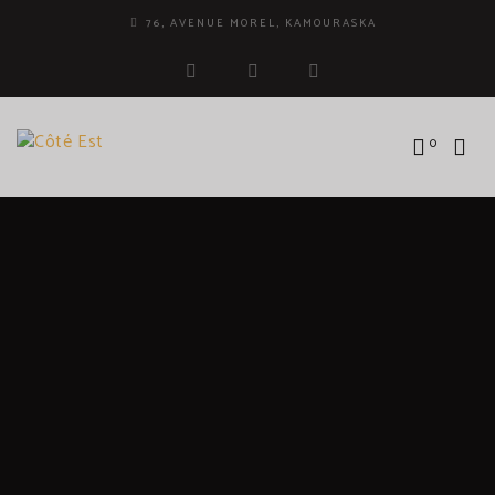
76, AVENUE MOREL, KAMOURASKA
facebook
instagram
tripadvisor
0
MARIE-KIM LEFRANÇOIS