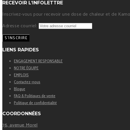
RECEVOIR L’INFOLETTRE
Inscrivez-vous pour recevoir une dose de chaleur et de Kamou
Adresse courriel:
LIENS RAPIDES
ENGAGEMENT RESPONSABLE
NOTRE ÉQUIPE
EMPLOIS
Contactez-nous
Blogue
FAQ & Politiques de vente
Politique de confidentialité
COORDONNÉES
76, avenue Morel