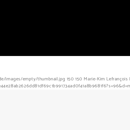
de/images/empty/thumbnail.jpg
150
150
Marie-Kim Lefrançois
d81e44e28ab2626dd81df69c1b991734ad0f41a8b9681f6?s=96&d