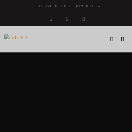
76, AVENUE MOREL, KAMOURASKA
facebook
instagram
tripadvisor
0
MARIE-KIM LEFRANÇOIS