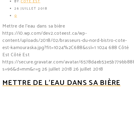
BY:
CÔTÉ EST
26 JUILLET 2018
0
Mettre de l’eau dans sa bière
https://i0.wp.com/dev2.coteest.ca/wp-
content/uploads/2018/02/brasseurs-du-nord-bistro-cote-
est-kamouraska.jpg?fit=1024%2C688&ssl=1
1024
688
Côté
Est
Côté Est
https://secure.gravatar.com/avatar/6578d4eb53e5b779bb
s=96&d=mm&r=g
26 juillet 2018
26 juillet 2018
METTRE DE L’EAU DANS SA BIÈRE