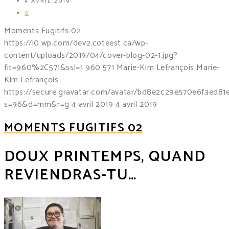
4 AVRIL 2019
0
Moments Fugitifs 02
https://i0.wp.com/dev2.coteest.ca/wp-
content/uploads/2019/04/cover-blog-02-1.jpg?
fit=960%2C571&ssl=1
960
571
Marie-Kim Lefrançois
Marie-
Kim Lefrançois
https://secure.gravatar.com/avatar/bd8e2c29e570e6f3ed8
s=96&d=mm&r=g
4 avril 2019
4 avril 2019
MOMENTS FUGITIFS 02
DOUX PRINTEMPS, QUAND
REVIENDRAS-TU…