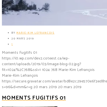
BY:
MARIE-KIM LEFRANÇOIS
20 MARS 2019
1
Moments Fugitifs 01
https://i0.wp.com/dev2.coteest.ca/wp-
content/uploads/2019/03/image-blog-02.jpg?
fit=1024%2C768&ssl=1
1024
768
Marie-Kim Lefrançois
Marie-Kim Lefrançois
https://secure.gravatar.com/avatar/bd8e2c29e570e6f3ed8
s=96&d=mm&r=g
20 mars 2019
20 mars 2019
MOMENTS FUGITIFS 01