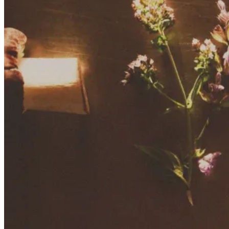
BOUTIQUE
CARTE-CADEAU
AVENTURES CULINAIRES
AVENTURES CULINAIRES
MYCOMIGRATEUR
TABLE 50
FESTIN MYCO – Festival des Champignons Forestiers
ACTIVITÉS MYCO
ENGAGEMENT RESPONSABLE
FAQ