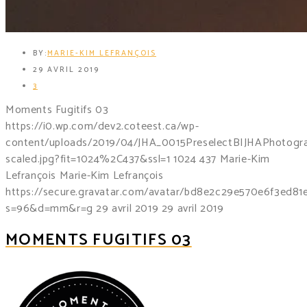
BY:
MARIE-KIM LEFRANÇOIS
29 AVRIL 2019
3
Moments Fugitifs 03
https://i0.wp.com/dev2.coteest.ca/wp-
content/uploads/2019/04/JHA_0015PreselectBIJHAPhotogra
scaled.jpg?fit=1024%2C437&ssl=1
1024
437
Marie-Kim
Lefrançois
Marie-Kim Lefrançois
https://secure.gravatar.com/avatar/bd8e2c29e570e6f3ed8
s=96&d=mm&r=g
29 avril 2019
29 avril 2019
MOMENTS FUGITIFS 03