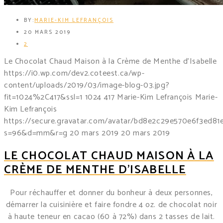
BY:
MARIE-KIM LEFRANÇOIS
20 MARS 2019
2
Le Chocolat Chaud Maison à la Crème de Menthe d’Isabelle
https://i0.wp.com/dev2.coteest.ca/wp-
content/uploads/2019/03/image-blog-03.jpg?
fit=1024%2C417&ssl=1
1024
417
Marie-Kim Lefrançois
Marie-
Kim Lefrançois
https://secure.gravatar.com/avatar/bd8e2c29e570e6f3ed8
s=96&d=mm&r=g
20 mars 2019
20 mars 2019
LE CHOCOLAT CHAUD MAISON À LA
CRÈME DE MENTHE D’ISABELLE
Pour réchauffer et donner du bonheur à deux personnes,
démarrer la cuisinière et faire fondre 4 oz.
de chocolat noir
à haute teneur en cacao (60 à 72%) dans 2 tasses de lait.